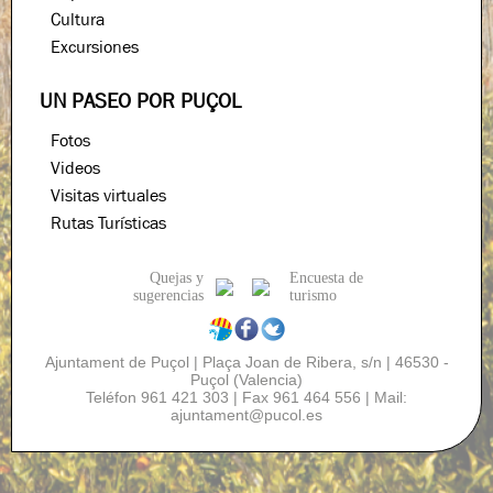
Cultura
Excursiones
UN PASEO POR PUÇOL
Fotos
Videos
Visitas virtuales
Rutas Turísticas
Quejas y
Encuesta de
sugerencias
turismo
Ajuntament de Puçol | Plaça Joan de Ribera, s/n | 46530 -
Puçol (Valencia)
Teléfon 961 421 303 | Fax 961 464 556 | Mail:
ajuntament
@
pucol.es